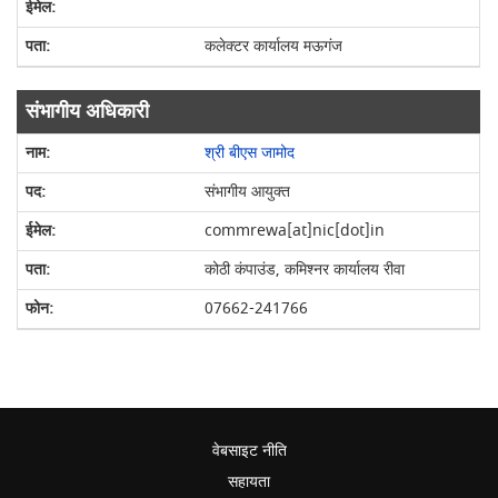
कलेक्टर कार्यालय मऊगंज
संभागीय अधिकारी
श्री बीएस जामोद
संभागीय आयुक्त
commrewa[at]nic[dot]in
कोठी कंपाउंड, कमिश्नर कार्यालय रीवा
07662-241766
वेबसाइट नीति
सहायता