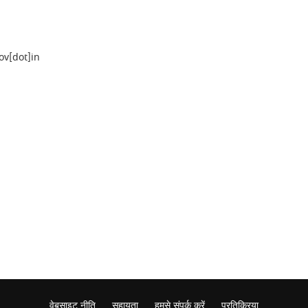
ov[dot]in
वेबसाइट नीति
सहायता
हमसे संपर्क करें
प्रतिक्रिया