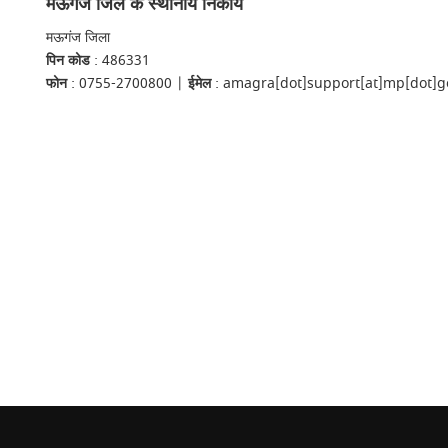
मऊगंज जिले के स्थानीय निकाय
मऊगंज जिला
पिन कोड
: 486331
फोन
: 0755-2700800 |
ईमेल
: amagra[dot]support[at]mp[dot]g