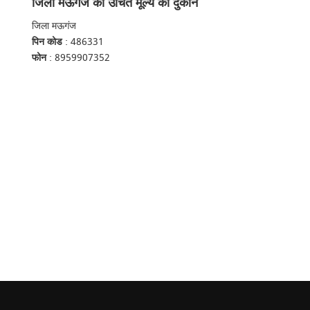
जिला मऊगंज की उचित मूल्य की दुकानें
जिला मऊगंज
पिन कोड
: 486331
फोन
: 8959907352